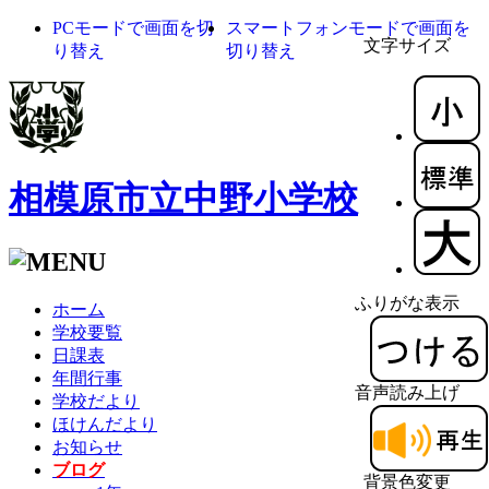
PCモードで画面を切
スマートフォンモードで画面を
文字サイズ
り替え
切り替え
相模原市立中野小学校
ふりがな表示
ホーム
学校要覧
日課表
年間行事
音声読み上げ
学校だより
ほけんだより
お知らせ
ブログ
背景色変更