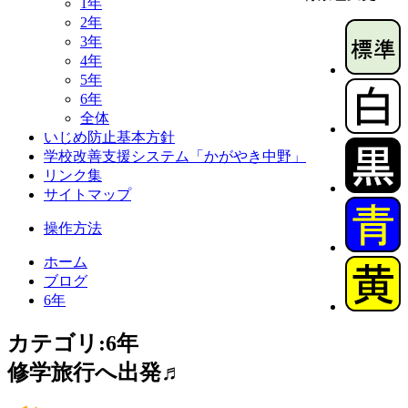
1年
2年
3年
4年
5年
6年
全体
いじめ防止基本方針
学校改善支援システム「かがやき中野」
リンク集
サイトマップ
操作方法
ホーム
ブログ
6年
カテゴリ:6年
修学旅行へ出発♬