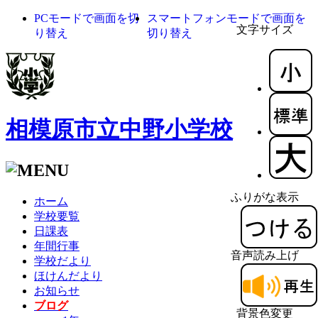
PCモードで画面を切
スマートフォンモードで画面を
文字サイズ
り替え
切り替え
相模原市立中野小学校
ふりがな表示
ホーム
学校要覧
日課表
年間行事
音声読み上げ
学校だより
ほけんだより
お知らせ
ブログ
背景色変更