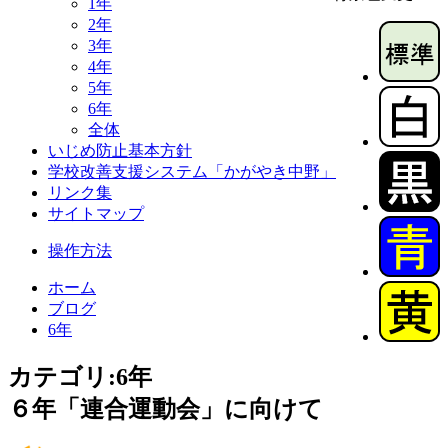
1年
2年
3年
4年
5年
6年
全体
いじめ防止基本方針
学校改善支援システム「かがやき中野」
リンク集
サイトマップ
操作方法
ホーム
ブログ
6年
カテゴリ:6年
６年「連合運動会」に向けて